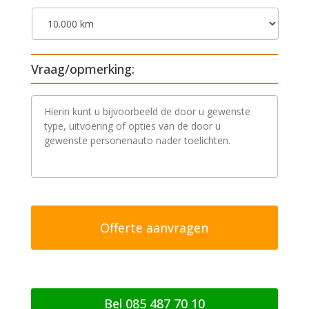
Vraag/opmerking:
V
r
a
a
g
/
o
p
m
e
r
k
i
n
g
Bel 085 487 70 10