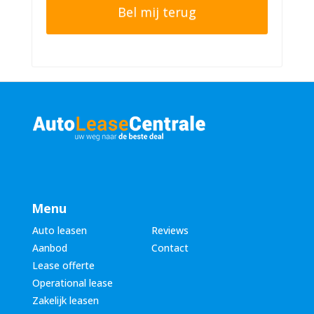
o
e
n
r
n
n
u
a
m
a
m
m
e
*
r
*
Menu
Auto leasen
Reviews
Aanbod
Contact
Lease offerte
Operational lease
Zakelijk leasen