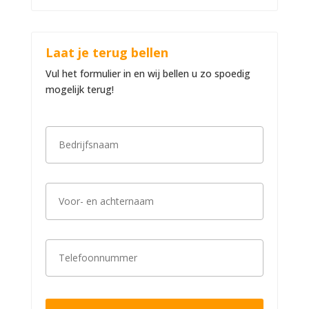
Laat je terug bellen
Vul het formulier in en wij bellen u zo spoedig
mogelijk terug!
B
e
d
r
i
V
j
o
f
o
s
r
n
-
a
T
e
a
e
n
m
l
a
*
e
c
f
h
o
t