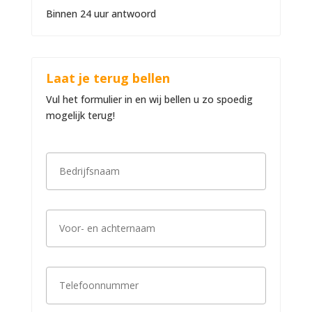
Binnen 24 uur antwoord
Laat je terug bellen
Vul het formulier in en wij bellen u zo spoedig
mogelijk terug!
B
e
d
r
i
V
j
o
f
o
s
r
n
-
a
T
e
a
e
n
m
l
a
*
e
c