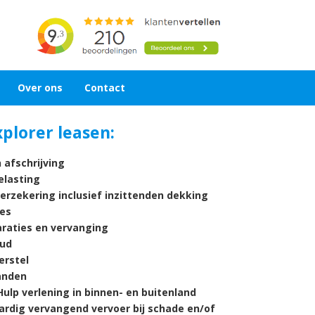
Over ons
Contact
xplorer leasen:
 afschrijving
lasting
verzekering inclusief inzittenden dekking
es
araties en vervanging
ud
rstel
nden
ulp verlening in binnen- en buitenland
ardig vervangend vervoer bij schade en/of