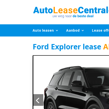
Auto leasen
Aanbod
Lease off
Ford Explorer lease
Al