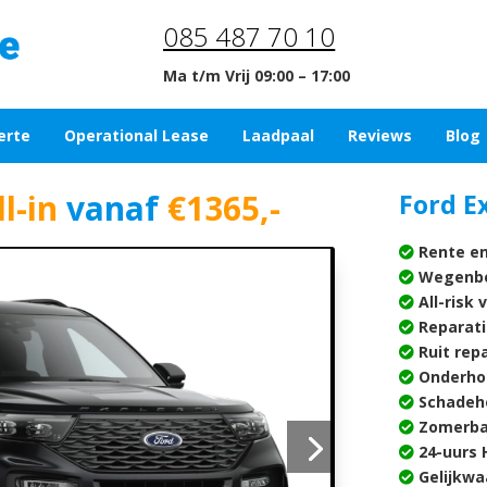
085 487 70 10
Ma t/m Vrij 09:00 – 17:00
erte
Operational Lease
Laadpaal
Reviews
Blog
l-in
vanaf
€1365,-
Ford E
Rente en
Wegenbe
All-risk 
Reparati
Ruit rep
Onderho
Schadehe
Zomerba
24-uurs H
Gelijkwa