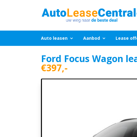
Auto leasen
Aanbod
Lease off
Ford Focus Wagon le
€397,-