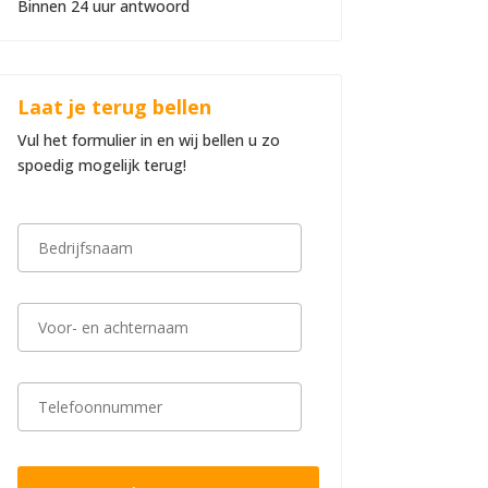
Binnen 24 uur antwoord
Laat je terug bellen
Vul het formulier in en wij bellen u zo
spoedig mogelijk terug!
B
e
d
r
i
V
j
o
f
o
s
r
n
-
T
a
e
e
a
n
l
m
a
e
*
c
f
h
o