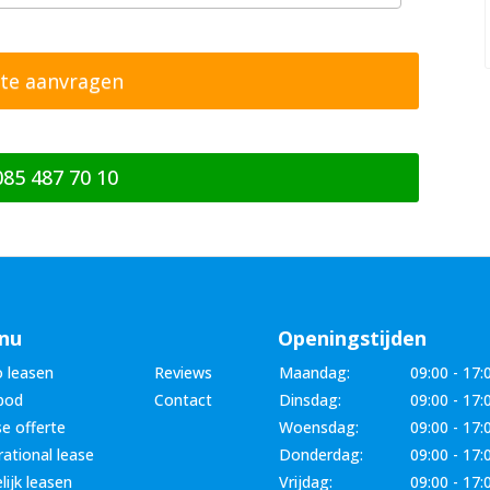
085 487 70 10
nu
Openingstijden
 leasen
Reviews
Maandag:
09:00 - 17:
bod
Contact
Dinsdag:
09:00 - 17:
e offerte
Woensdag:
09:00 - 17:
ational lease
Donderdag:
09:00 - 17:
lijk leasen
Vrijdag:
09:00 - 17: