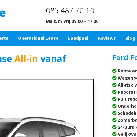
085 487 70 10
Ma t/m Vrij 09:00 – 17:00
erte
Operational Lease
Laadpaal
Reviews
Blog
ase
All-in
vanaf
Ford F
Rente en
Wegenbe
All-risk 
Reparati
Ruit rep
Onderho
Schadehe
Zomerba
24-uurs H
Gelijkwa