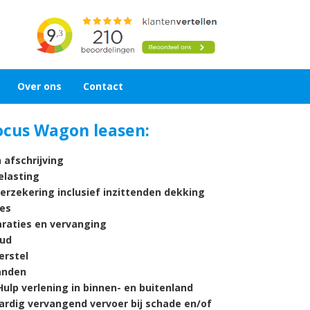
Over ons
Contact
ocus Wagon leasen:
 afschrijving
lasting
verzekering inclusief inzittenden dekking
es
araties en vervanging
ud
rstel
nden
ulp verlening in binnen- en buitenland
ardig vervangend vervoer bij schade en/of