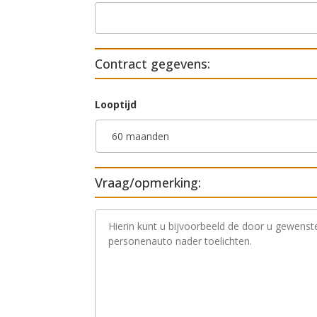
Contract gegevens:
Looptijd
Vraag/opmerking:
V
r
a
a
g
/
o
p