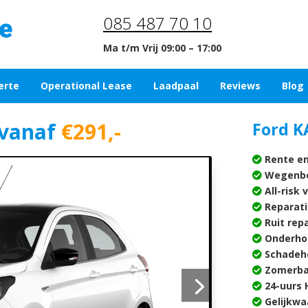
085 487 70 10
Ma t/m Vrij 09:00 – 17:00
erte
Operational Lease
Laadpaal
Reviews
Blog
vanaf
€291,-
Ford K
Rente en
Wegenbe
All-risk 
Reparati
Ruit rep
Onderho
Schadehe
Zomerba
24-uurs H
Gelijkwa