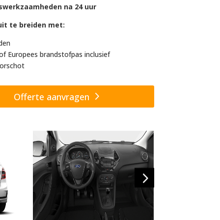
swerkzaamheden na 24 uur
it te breiden met:
den
of Europees brandstofpas inclusief
orschot
Offerte aanvragen