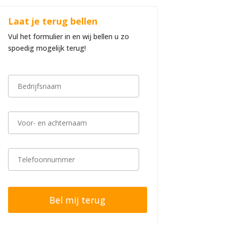
Laat je terug bellen
Vul het formulier in en wij bellen u zo
spoedig mogelijk terug!
B
e
d
r
i
V
j
o
f
o
s
r
n
-
T
a
e
e
a
n
l
m
a
e
*
c
f
h
o
t
o
e
n
r
n