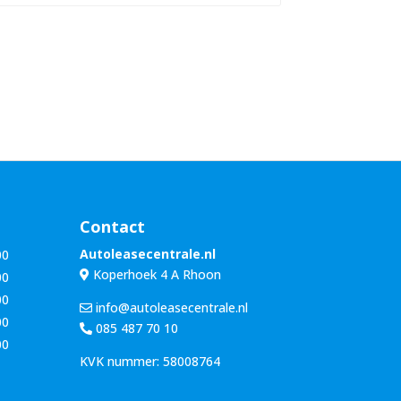
n
u
a
m
a
m
m
e
*
r
*
Contact
Autoleasecentrale.nl
00
Koperhoek 4 A Rhoon
00
00
info@autoleasecentrale.nl
00
085 487 70 10
00
KVK nummer: 58008764