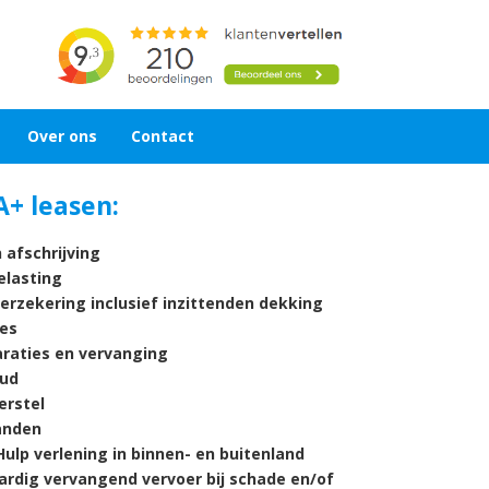
Over ons
Contact
A+ leasen:
 afschrijving
lasting
verzekering inclusief inzittenden dekking
es
araties en vervanging
ud
rstel
nden
ulp verlening in binnen- en buitenland
ardig vervangend vervoer bij schade en/of