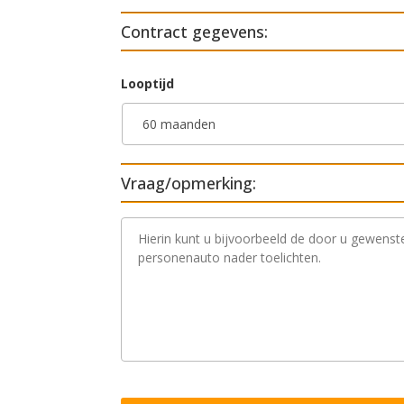
Contract gegevens:
Looptijd
Vraag/opmerking:
V
r
a
a
g
/
o
p
m
e
r
k