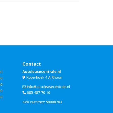
n
u
a
m
a
m
m
e
*
r
*
Contact
Autoleasecentrale.nl
00
Koperhoek 4 A Rhoon
00
00
info@autoleasecentrale.nl
00
085 487 70 10
00
KVK nummer: 58008764