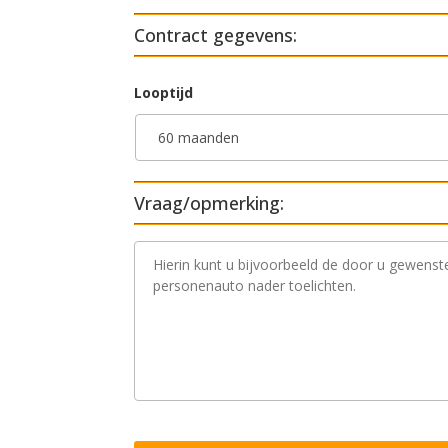
Contract gegevens:
Looptijd
Vraag/opmerking:
V
r
a
a
g
/
o
p
m
e
r
k