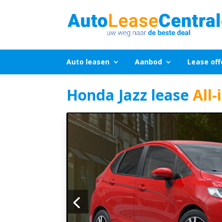
Auto leasen
Aanbod
Lease off
Honda Jazz lease
All-