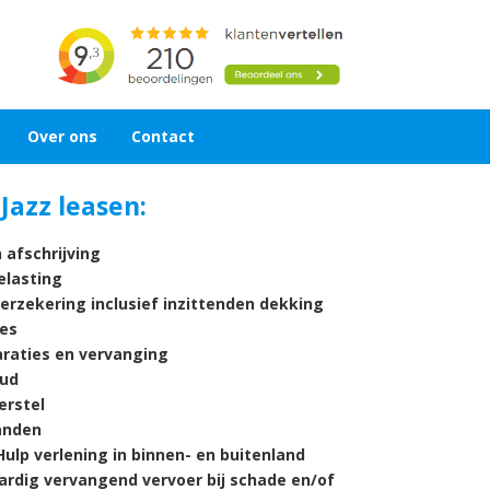
Over ons
Contact
Jazz leasen:
 afschrijving
lasting
verzekering inclusief inzittenden dekking
es
araties en vervanging
ud
rstel
nden
ulp verlening in binnen- en buitenland
ardig vervangend vervoer bij schade en/of