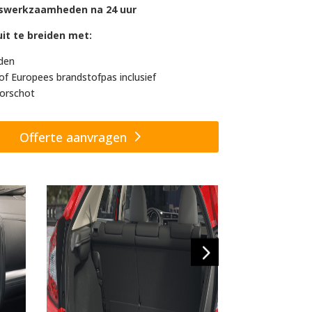
swerkzaamheden na 24 uur
it te breiden met:
den
of Europees brandstofpas inclusief
orschot
Offerte aanvragen