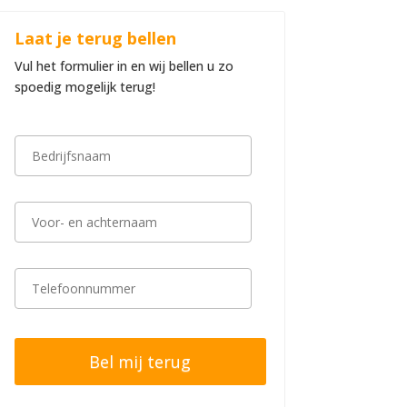
Laat je terug bellen
Vul het formulier in en wij bellen u zo
spoedig mogelijk terug!
B
e
d
r
i
V
j
o
f
o
s
r
n
-
T
a
e
e
a
n
l
m
a
e
*
c
f
h
o
t
o
e
n
r
n