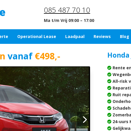
085 487 70 10
Ma t/m Vrij 09:00 – 17:00
erte
Operational Lease
Laadpaal
Reviews
Blog
in
vanaf
€498,-
Honda 
Rente en
Wegenbe
All-risk 
Reparati
Ruit rep
Onderho
Schadehe
Zomerba
24-uurs H
Gelijkwa