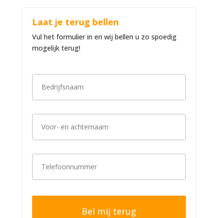
Laat je terug bellen
Vul het formulier in en wij bellen u zo spoedig
mogelijk terug!
B
e
d
r
i
V
j
o
f
o
s
r
n
-
a
T
e
a
e
n
m
l
a
*
e
c
f
h
o
t
o
e
n
r