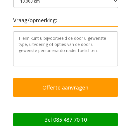
Vraag/opmerking:
V
r
a
a
g
/
o
p
m
e
r
k
i
n
g
Bel 085 487 70 10