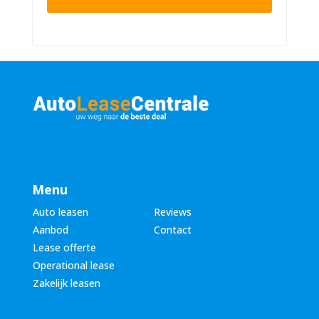
n
n
u
a
m
a
m
m
e
*
r
*
Menu
Auto leasen
Reviews
Aanbod
Contact
Lease offerte
Operational lease
Zakelijk leasen