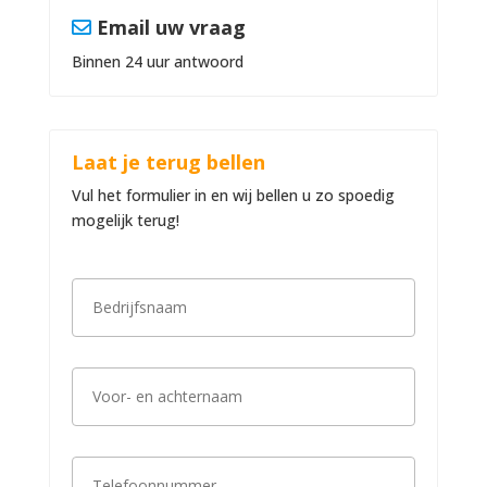
Email uw vraag
Binnen 24 uur antwoord
Laat je terug bellen
Vul het formulier in en wij bellen u zo spoedig
mogelijk terug!
B
e
d
r
i
V
j
o
f
o
s
r
n
-
a
T
e
a
e
n