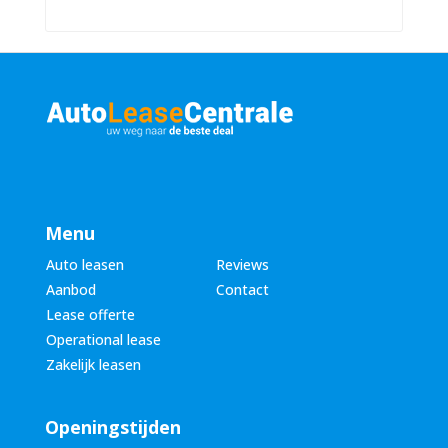
a
m
a
m
m
e
*
r
*
Menu
Auto leasen
Reviews
Aanbod
Contact
Lease offerte
Operational lease
Zakelijk leasen
Openingstijden