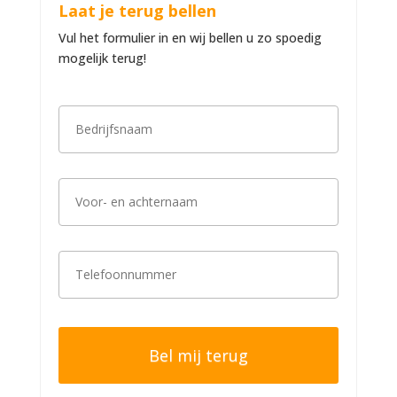
Laat je terug bellen
Vul het formulier in en wij bellen u zo spoedig
mogelijk terug!
B
e
d
r
i
V
j
o
f
o
s
r
n
-
a
T
e
a
e
n
m
l
a
*
e
c
f
h
o
t
o
e
n
r
n
n
u