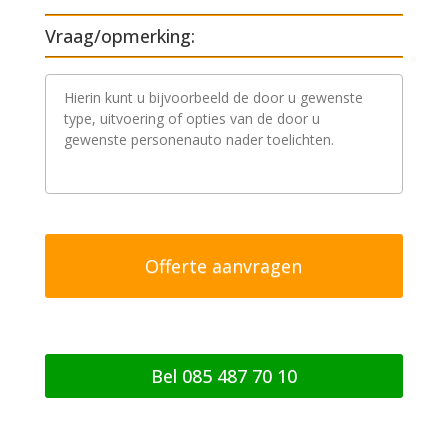
Vraag/opmerking:
V
r
a
a
g
/
o
p
m
e
r
k
i
n
g
Bel 085 487 70 10