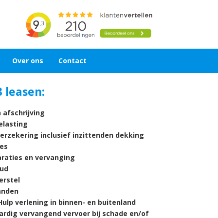
Over ons
Contact
 leasen:
 afschrijving
lasting
verzekering inclusief inzittenden dekking
es
araties en vervanging
ud
rstel
nden
ulp verlening in binnen- en buitenland
ardig vervangend vervoer bij schade en/of