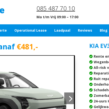
085 487 70 10
Ma t/m Vrij 09:00 – 17:00
erte
Operational Lease
Laadpaal
Reviews
Blog
anaf
€481,-
KIA EV3
Rente en
Wegenbe
All-risk 
Reparati
Ruit rep
Onderho
Schadehe
Zomerba
24-uurs H
Gelijkwa