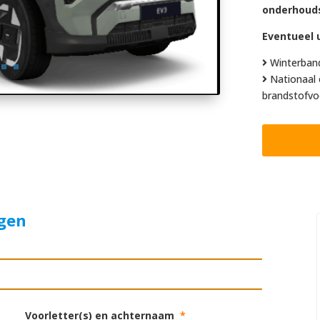
onderhoud
Eventueel u
Winterban
Nationaal 
brandstofvo
agen
Voorletter(s) en achternaam
*