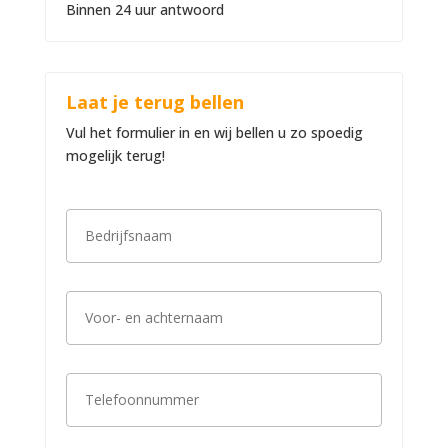
Binnen 24 uur antwoord
Laat je terug bellen
Vul het formulier in en wij bellen u zo spoedig
mogelijk terug!
B
e
d
r
i
V
j
o
f
o
s
r
n
-
a
T
e
a
e
n
m
l
a
*
e
c
f