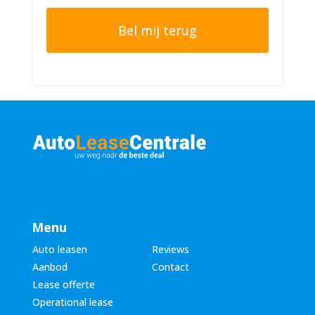
h
o
t
o
e
n
r
n
n
u
a
m
a
m
m
e
*
r
*
Menu
Auto leasen
Reviews
Aanbod
Contact
Lease offerte
Operational lease