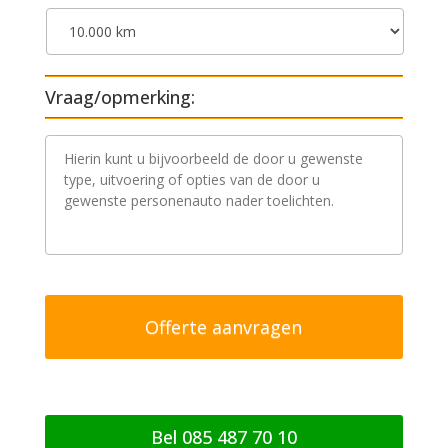
Vraag/opmerking:
V
r
a
a
g
/
o
p
m
e
r
k
i
n
g
Bel 085 487 70 10