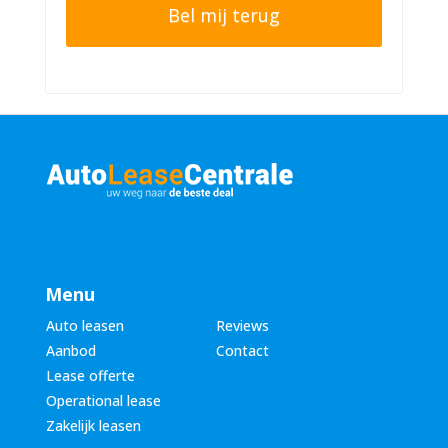
o
e
n
r
n
n
u
a
m
a
m
m
e
*
r
*
Menu
Auto leasen
Reviews
Aanbod
Contact
Lease offerte
Operational lease
Zakelijk leasen