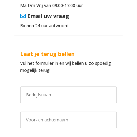
Ma t/m Vrij van 09:00-17:00 uur
Email uw vraag
Binnen 24 uur antwoord
Laat je terug bellen
Vul het formulier in en wij bellen u zo spoedig
mogelijk terug!
B
e
d
r
i
V
j
o
f
o
s
r
n
-
a
T