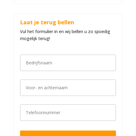
Laat je terug bellen
Vul het formulier in en wij bellen u zo spoedig
mogelijk terug!
B
e
d
r
i
V
j
o
f
o
s
r
n
-
a
T
e
a
e
n
m
l
a
*
e
c
f
h
o
t