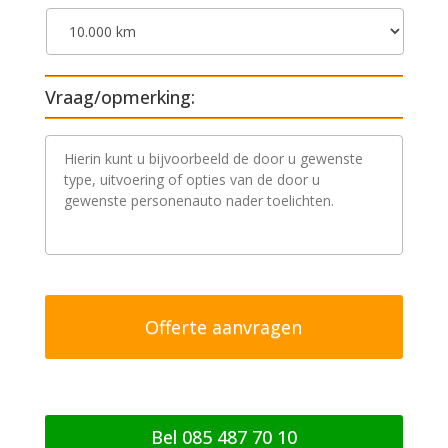
Vraag/opmerking:
V
r
a
a
g
/
o
p
m
e
r
k
i
n
g
Bel 085 487 70 10