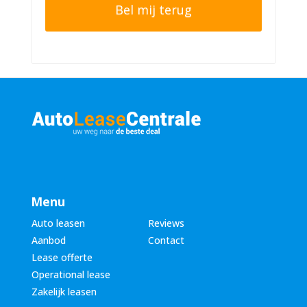
o
e
n
r
n
n
u
a
m
a
m
m
e
*
r
*
Menu
Auto leasen
Reviews
Aanbod
Contact
Lease offerte
Operational lease
Zakelijk leasen