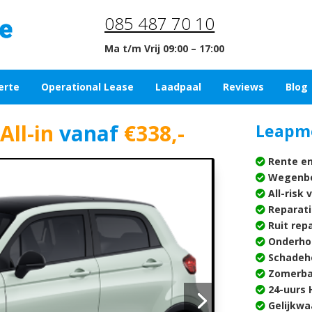
085 487 70 10
Ma t/m Vrij 09:00 – 17:00
erte
Operational Lease
Laadpaal
Reviews
Blog
All-in
vanaf
€338,-
Leapmo
Rente en
Wegenbe
All-risk 
Reparati
Ruit rep
Onderho
Schadehe
Zomerba
24-uurs H
Gelijkwa