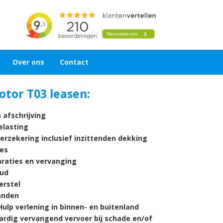
Over ons
Contact
tor T03
leasen:
 afschrijving
lasting
verzekering inclusief inzittenden dekking
es
araties en vervanging
ud
rstel
nden
ulp verlening in binnen- en buitenland
ardig vervangend vervoer bij schade en/of