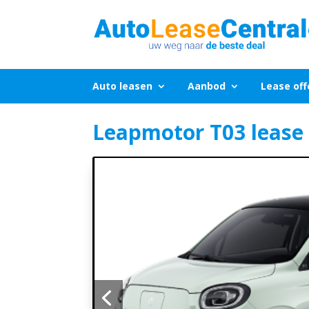
Auto leasen
Aanbod
Lease off
Leapmotor T03
lease