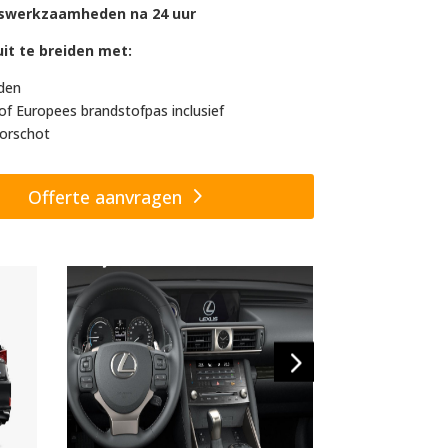
swerkzaamheden na 24 uur
it te breiden met:
den
of Europees brandstofpas inclusief
orschot
Offerte aanvragen