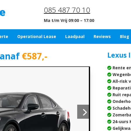
085 487 70 10
Ma t/m Vrij 09:00 – 17:00
erte
Operational Lease
Laadpaal
Reviews
Blog
anaf
€587,-
Lexus I
Rente en
Wegenbe
All-risk 
Reparati
Ruit rep
Onderho
Schadehe
Zomerba
24-uurs H
Gelijkwa