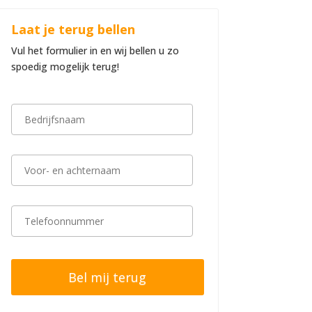
Laat je terug bellen
Vul het formulier in en wij bellen u zo
spoedig mogelijk terug!
B
e
d
r
i
V
j
o
f
o
s
r
n
-
T
a
e
e
a
n
l
m
a
e
*
c
f
h
o
t
o
e
n
r
n