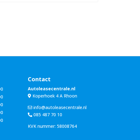
n
u
a
m
a
m
m
e
*
r
*
Contact
Autoleasecentrale.nl
00
Koperhoek 4 A Rhoon
00
00
info@autoleasecentrale.nl
00
085 487 70 10
00
KVK nummer: 58008764