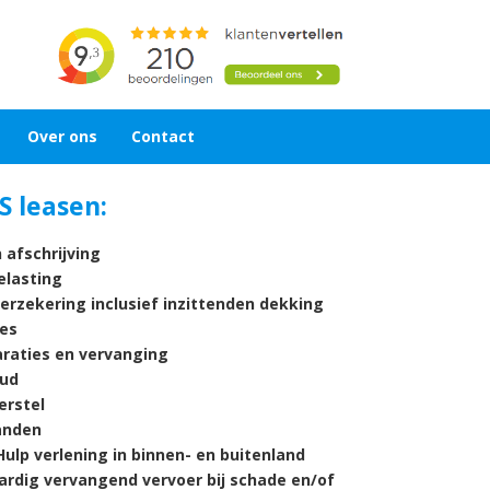
Over ons
Contact
S leasen:
 afschrijving
lasting
verzekering inclusief inzittenden dekking
es
araties en vervanging
ud
rstel
nden
ulp verlening in binnen- en buitenland
ardig vervangend vervoer bij schade en/of