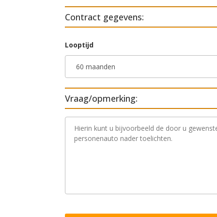
Contract gegevens:
Looptijd
Vraag/opmerking:
V
r
a
a
g
/
o
p
m
e
r
k