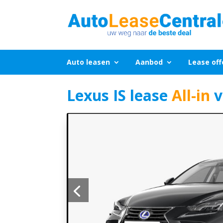
Auto leasen
Aanbod
Lease off
Lexus IS lease
All-in
v