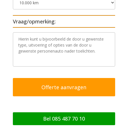
Vraag/opmerking:
V
r
a
a
g
/
o
p
m
e
r
k
i
n
g
Bel 085 487 70 10