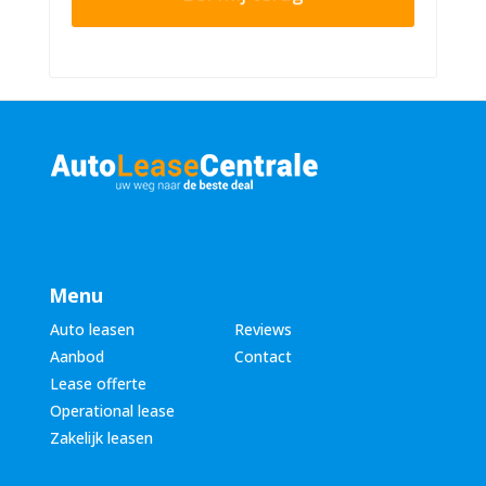
r
n
n
u
a
m
a
m
m
e
*
r
*
Menu
Auto leasen
Reviews
Aanbod
Contact
Lease offerte
Operational lease
Zakelijk leasen