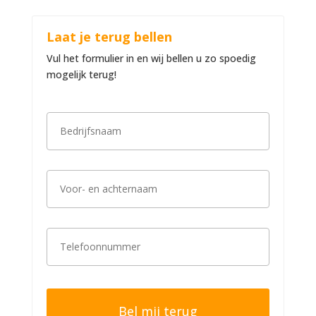
Laat je terug bellen
Vul het formulier in en wij bellen u zo spoedig
mogelijk terug!
B
e
d
r
i
V
j
o
f
o
s
r
n
-
a
T
e
a
e
n
m
l
a
*
e
c
f
h
o
t
o
e
n