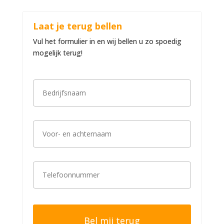
Laat je terug bellen
Vul het formulier in en wij bellen u zo spoedig
mogelijk terug!
B
e
d
r
i
V
j
o
f
o
s
r
n
-
a
T
e
a
e
n
m
l
a
*
e
c
f
h
o
t
o
e
n