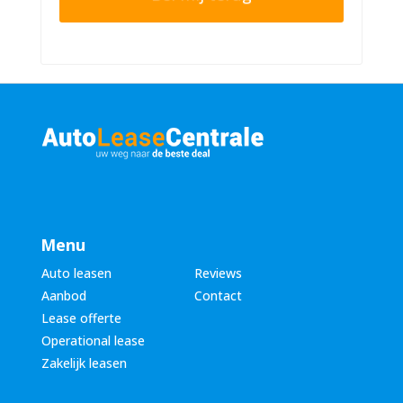
r
n
n
u
a
m
a
m
m
e
*
r
*
Menu
Auto leasen
Reviews
Aanbod
Contact
Lease offerte
Operational lease
Zakelijk leasen