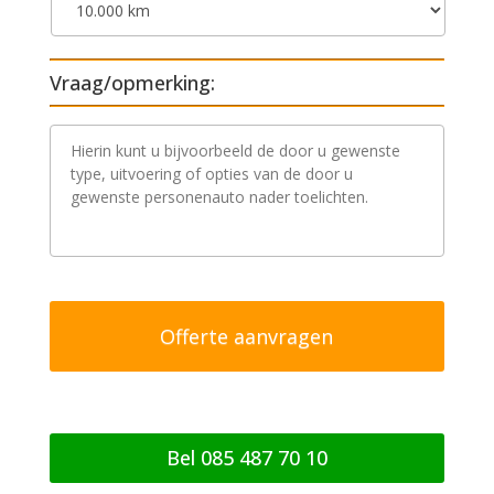
Vraag/opmerking:
V
r
a
a
g
/
o
p
m
e
r
k
i
n
g
Bel 085 487 70 10