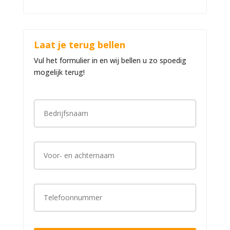
Laat je terug bellen
Vul het formulier in en wij bellen u zo spoedig
mogelijk terug!
B
e
d
r
i
V
j
o
f
o
s
r
n
-
a
T
e
a
e
n
m
l
a
*
e
c
f
h
o