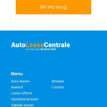
t
o
e
n
r
n
n
u
a
m
a
m
m
e
*
r
*
Menu
Auto leasen
Reviews
Aanbod
Contact
Lease offerte
Operational lease
Zakelijk leasen