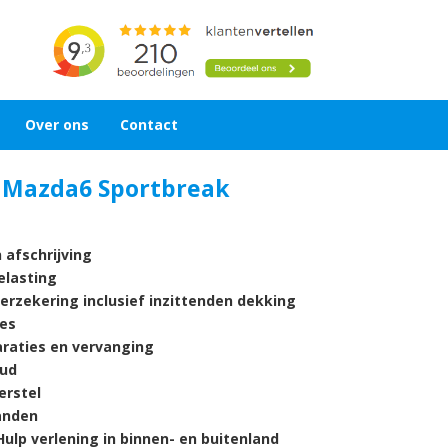
Over ons
Contact
 Mazda6 Sportbreak
 afschrijving
lasting
verzekering inclusief inzittenden dekking
es
araties en vervanging
ud
rstel
nden
ulp verlening in binnen- en buitenland