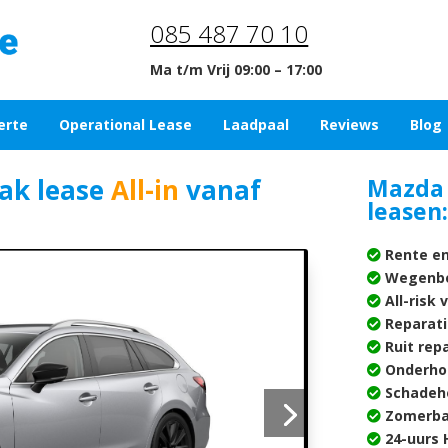
085 487 70 10
Ma t/m Vrij 09:00 – 17:00
erte
Operational Lease
Laadpaal
Reviews
Blog
ak lease
All-in
vanaf
Mazda
leasen:
Rente en
Wegenbe
All-risk 
Reparati
Ruit rep
Onderho
Schadehe
Zomerba
24-uurs H