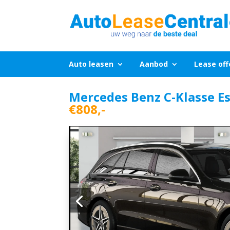
Auto leasen
Aanbod
Lease off
Mercedes Benz C-Klasse Es
€808,-