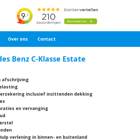
Over ons
Contact
es Benz C-Klasse Estate
 afschrijving
lasting
verzekering inclusief inzittenden dekking
es
araties en vervanging
ud
rstel
nden
ulp verlening in binnen- en buitenland