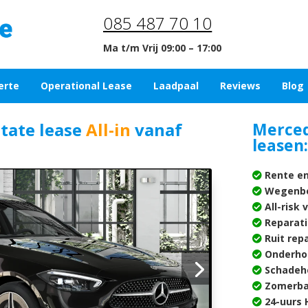
085 487 70 10
Ma t/m Vrij 09:00 – 17:00
erte
Operational Lease
Laadpaal
Reviews
Blog
tate lease
All-in
vanaf
Merced
leasen:
Rente en
Wegenbe
All-risk 
Reparati
Ruit rep
Onderho
Schadehe
Zomerba
24-uurs H