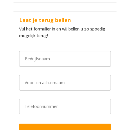
Laat je terug bellen
Vul het formulier in en wij bellen u zo spoedig
mogelijk terug!
B
e
d
r
i
V
j
o
f
o
s
r
n
-
a
T
e
a
e
n
m
l
a
*
e
c
f
h
o
t
o