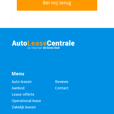
e
n
r
n
n
u
a
m
a
m
m
e
*
r
*
Menu
Auto leasen
Reviews
Aanbod
Contact
Lease offerte
Operational lease
Zakelijk leasen