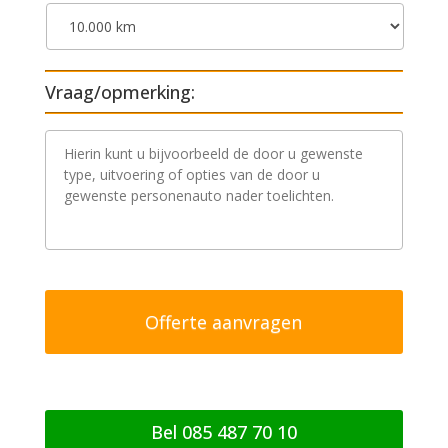
Vraag/opmerking:
V
r
a
a
g
/
o
p
m
e
r
k
i
n
g
Bel 085 487 70 10