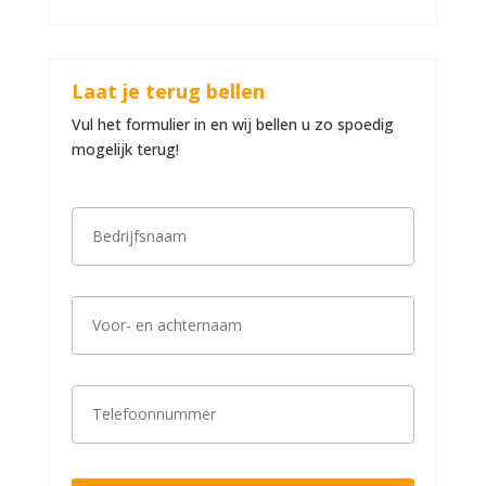
Laat je terug bellen
Vul het formulier in en wij bellen u zo spoedig
mogelijk terug!
B
e
d
r
i
V
j
o
f
o
s
r
n
-
a
T
e
a
e
n
m
l
a
*
e
c
f
h
o