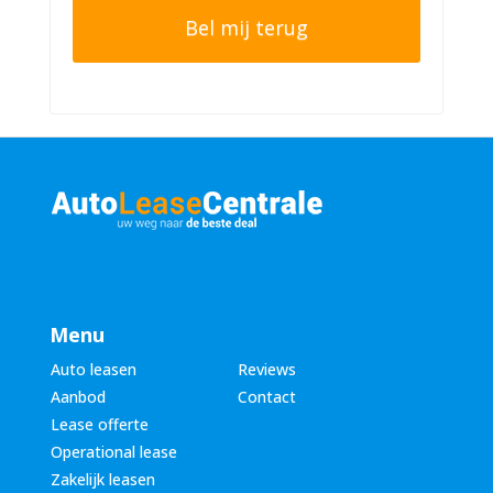
t
o
e
n
r
n
n
u
a
m
a
m
m
e
*
r
*
Menu
Auto leasen
Reviews
Aanbod
Contact
Lease offerte
Operational lease
Zakelijk leasen