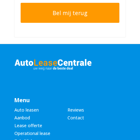
o
t
o
e
n
r
n
n
u
a
m
a
m
m
e
*
r
*
Menu
Auto leasen
Reviews
Aanbod
Contact
Lease offerte
Operational lease