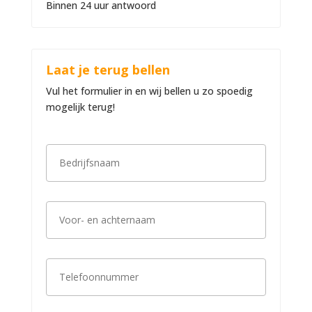
Binnen 24 uur antwoord
Laat je terug bellen
Vul het formulier in en wij bellen u zo spoedig
mogelijk terug!
B
e
d
r
i
V
j
o
f
o
s
r
n
-
a
T
e
a
e
n
m
l
a
*
e
c
f
h