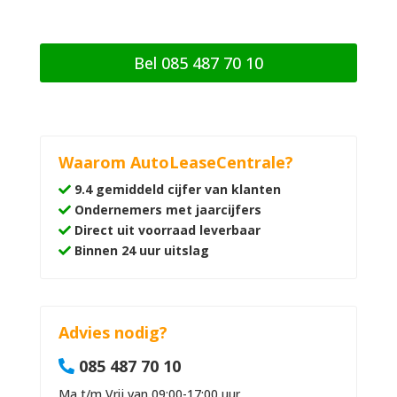
n
g
Bel 085 487 70 10
Waarom AutoLeaseCentrale?
9.4 gemiddeld cijfer van klanten
Ondernemers met jaarcijfers
Direct uit voorraad leverbaar
Binnen 24 uur uitslag
Advies nodig?
085 487 70 10
Ma t/m Vrij van 09:00-17:00 uur