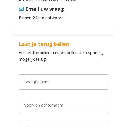
Email uw vraag
Binnen 24 uur antwoord
Laat je terug bellen
Vul het formulier in en wij bellen u zo spoedig
mogelijk terug!
B
e
d
r
i
V
j
o
f
o
s
r
n
-
a
T
e
a
e