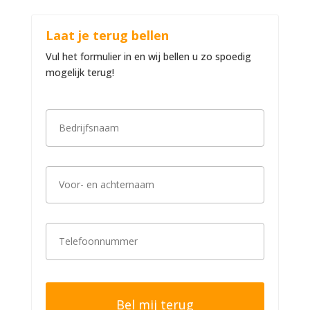
Laat je terug bellen
Vul het formulier in en wij bellen u zo spoedig
mogelijk terug!
B
e
d
r
i
V
j
o
f
o
s
r
n
-
a
T
e
a
e
n
m
l
a
*
e
c
f
h
o
t
o
e
n