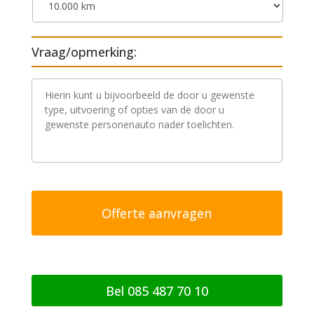
Vraag/opmerking:
V
r
a
a
g
/
o
p
m
e
r
k
i
n
g
Bel 085 487 70 10