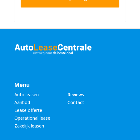
r
n
n
u
a
m
a
m
m
e
*
r
*
Menu
Auto leasen
Reviews
Aanbod
Contact
Lease offerte
Operational lease
Zakelijk leasen