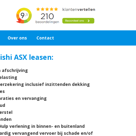
Over ons
Contact
ishi ASX leasen:
 afschrijving
lasting
verzekering inclusief inzittenden dekking
es
araties en vervanging
ud
rstel
nden
ulp verlening in binnen- en buitenland
ardig vervangend vervoer bij schade en/of