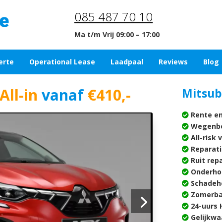
085 487 70 10
Ma t/m Vrij 09:00 – 17:00
erte
Operational Lease
Laadpaal
Reviews
Blog
All-in
vanaf
€410,-
Mitsub
Rente en
Wegenbe
All-risk 
Reparati
Ruit rep
Onderho
Schadehe
Zomerba
24-uurs H
Gelijkwa