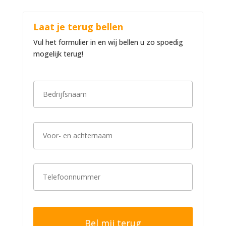
Laat je terug bellen
Vul het formulier in en wij bellen u zo spoedig
mogelijk terug!
B
e
d
r
i
V
j
o
f
o
s
r
n
-
a
T
e
a
e
n
m
l
a
*
e
c
f
h
o
t
o
e
n