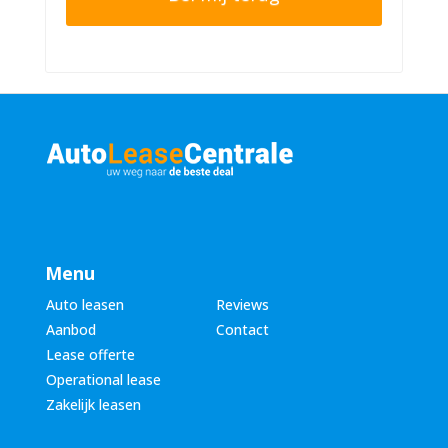
r
n
n
u
a
m
a
m
m
e
*
r
*
Menu
Auto leasen
Reviews
Aanbod
Contact
Lease offerte
Operational lease
Zakelijk leasen