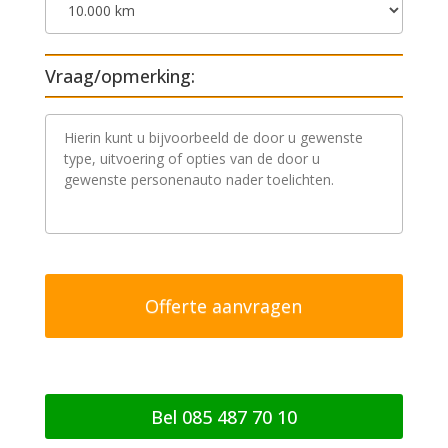
Vraag/opmerking:
V
r
a
a
g
/
o
p
m
e
r
k
i
n
g
Bel 085 487 70 10