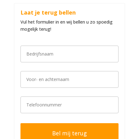
Laat je terug bellen
Vul het formulier in en wij bellen u zo spoedig
mogelijk terug!
B
e
d
r
i
V
j
o
f
o
s
r
n
-
a
T
e
a
e
n
m
l
a
*
e
c
f
h
o
t
o
e
n
r