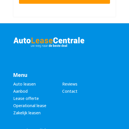
n
n
u
a
m
a
m
m
e
*
r
*
Menu
Auto leasen
Reviews
Aanbod
Contact
Lease offerte
Operational lease
Zakelijk leasen