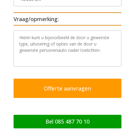
Vraag/opmerking:
V
r
a
a
g
/
o
p
m
e
r
k
i
n
g
Bel 085 487 70 10