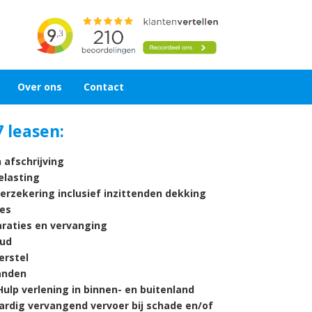
Over ons
Contact
 leasen:
 afschrijving
lasting
verzekering inclusief inzittenden dekking
es
araties en vervanging
ud
rstel
nden
ulp verlening in binnen- en buitenland
ardig vervangend vervoer bij schade en/of