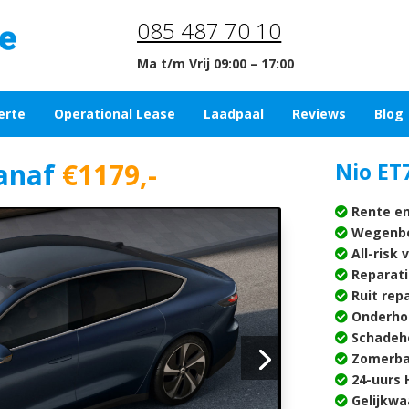
085 487 70 10
Ma t/m Vrij 09:00 – 17:00
erte
Operational Lease
Laadpaal
Reviews
Blog
anaf
€1179,-
Nio ET7
Rente en
Wegenbe
All-risk 
Reparati
Ruit rep
Onderho
Schadehe
Zomerba
24-uurs H
Gelijkwa