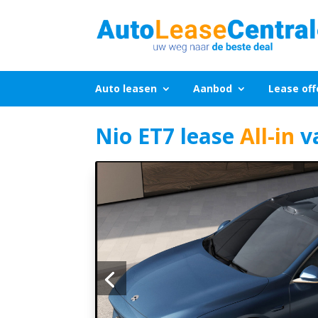
Auto leasen
Aanbod
Lease off
Nio ET7 lease
All-in
v