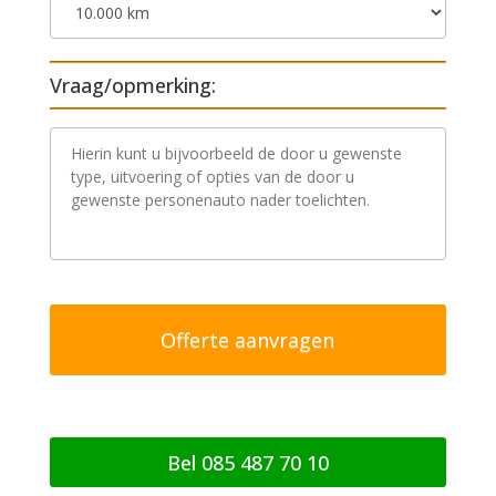
Vraag/opmerking:
V
r
a
a
g
/
o
p
m
e
r
k
i
n
g
Bel 085 487 70 10