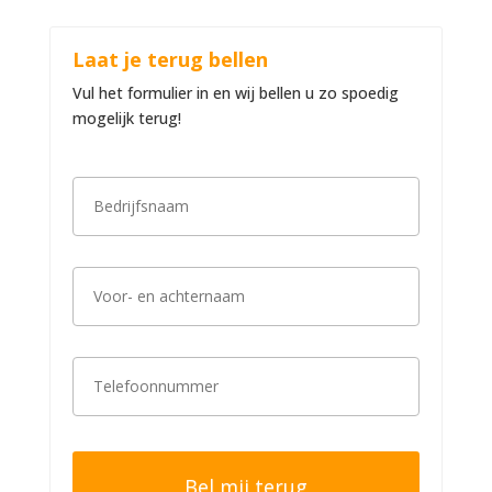
Laat je terug bellen
Vul het formulier in en wij bellen u zo spoedig
mogelijk terug!
B
e
d
r
i
V
j
o
f
o
s
r
n
-
a
T
e
a
e
n
m
l
a
*
e
c
f
h
o
t
o
e
n