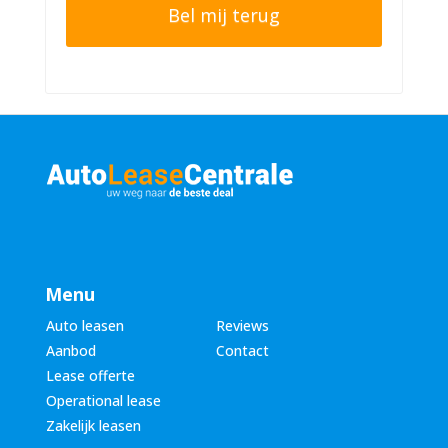
o
e
n
r
n
n
u
a
m
a
m
m
e
*
r
*
Menu
Auto leasen
Reviews
Aanbod
Contact
Lease offerte
Operational lease
Zakelijk leasen