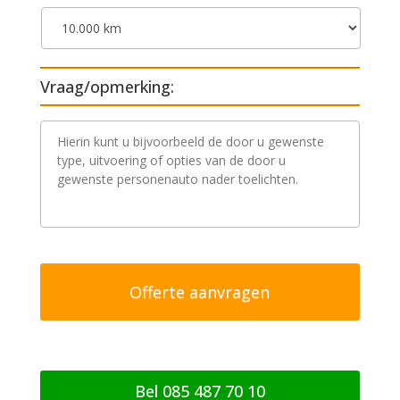
Vraag/opmerking:
V
r
a
a
g
/
o
p
m
e
r
k
i
n
g
Bel 085 487 70 10