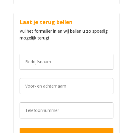
Laat je terug bellen
Vul het formulier in en wij bellen u zo spoedig
mogelijk terug!
B
e
d
r
i
V
j
o
f
o
s
r
n
-
a
T
e
a
e
n
m
l
a
*
e
c
f
h
o
t