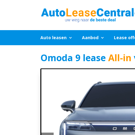
Auto leasen
Aanbod
Lease off
Omoda 9 lease
All-in