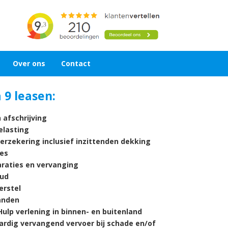
Over ons
Contact
9 leasen:
 afschrijving
lasting
verzekering inclusief inzittenden dekking
es
araties en vervanging
ud
rstel
nden
ulp verlening in binnen- en buitenland
ardig vervangend vervoer bij schade en/of