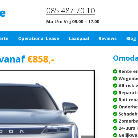
085 487 70 10
Ma t/m Vrij 09:00 – 17:00
erte
Operational Lease
Laadpaal
Reviews
Blog
vanaf
€858,-
Omoda 
Rente en
Wegenbe
All-risk 
Reparati
Ruit rep
Onderho
Schadehe
Zomerba
24-uurs H
Gelijkwa