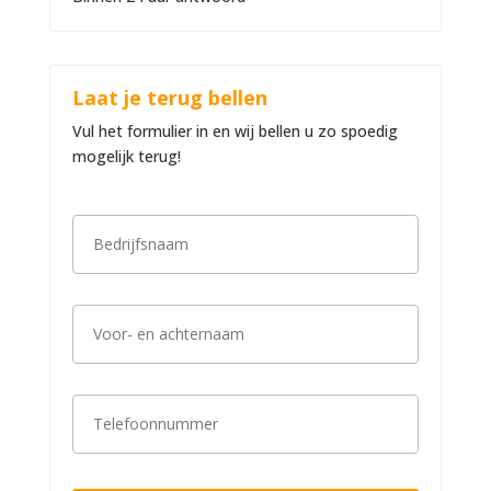
Laat je terug bellen
Vul het formulier in en wij bellen u zo spoedig
mogelijk terug!
B
e
d
r
i
V
j
o
f
o
s
r
n
-
a
T
e
a
e
n
m
l
a
*
e
c
f
h
o