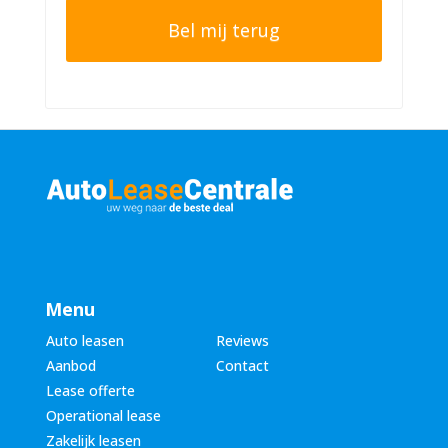
t
o
e
n
r
n
n
u
a
m
a
m
m
e
*
r
*
Menu
Auto leasen
Reviews
Aanbod
Contact
Lease offerte
Operational lease
Zakelijk leasen