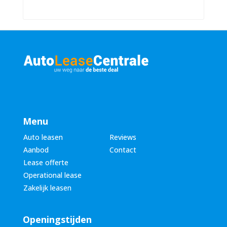
u
a
m
a
m
m
e
*
r
*
Menu
Auto leasen
Reviews
Aanbod
Contact
Lease offerte
Operational lease
Zakelijk leasen
Openingstijden