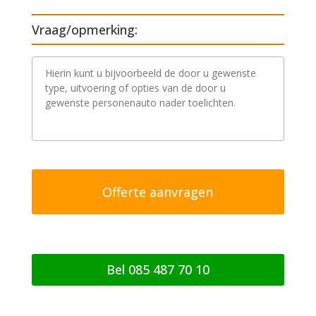
Vraag/opmerking:
V
r
a
a
g
/
o
p
m
e
r
k
i
n
g
Bel 085 487 70 10