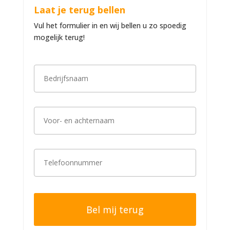
Laat je terug bellen
Vul het formulier in en wij bellen u zo spoedig
mogelijk terug!
B
e
d
r
i
V
j
o
f
o
s
r
n
-
a
T
e
a
e
n
m
l
a
*
e
c
f
h
o
t
o
e
n
r
n
n