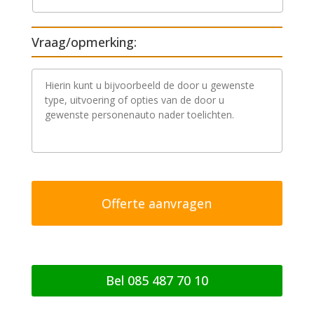
Vraag/opmerking:
V
r
a
a
g
/
o
p
m
e
r
k
i
n
g
Bel 085 487 70 10