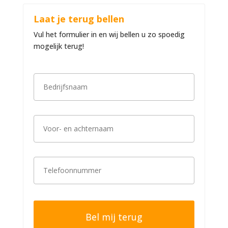
Laat je terug bellen
Vul het formulier in en wij bellen u zo spoedig
mogelijk terug!
B
e
d
r
i
V
j
o
f
o
s
r
n
-
a
T
e
a
e
n
m
l
a
*
e
c
f
h
o
t
o
e
n
r