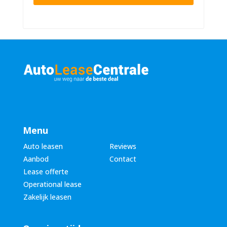
n
n
u
a
m
a
m
m
e
*
r
*
Menu
Auto leasen
Reviews
Aanbod
Contact
Lease offerte
Operational lease
Zakelijk leasen