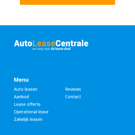
n
n
u
a
m
a
m
m
e
*
r
*
Menu
Auto leasen
Reviews
Aanbod
Contact
Lease offerte
Operational lease
Zakelijk leasen