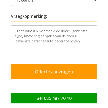
Vraag/opmerking:
V
r
a
a
g
/
o
p
m
e
r
k
i
n
g
Bel 085 487 70 10