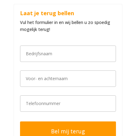
Laat je terug bellen
Vul het formulier in en wij bellen u zo spoedig
mogelijk terug!
B
e
d
r
i
V
j
o
f
o
s
r
n
-
a
T
e
a
e
n
m
l
a
*
e
c
f
h
o
t
o
e
n
r