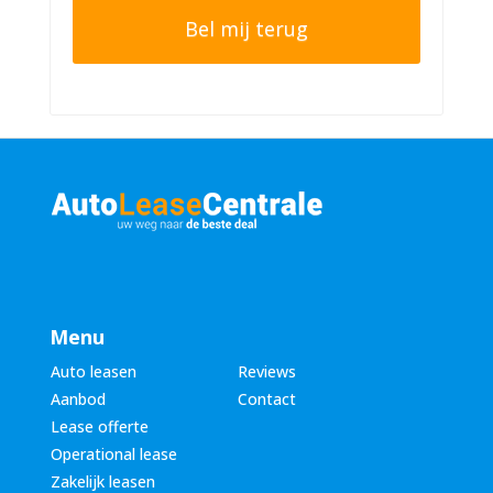
t
o
e
n
r
n
n
u
a
m
a
m
m
e
*
r
*
Menu
Auto leasen
Reviews
Aanbod
Contact
Lease offerte
Operational lease
Zakelijk leasen