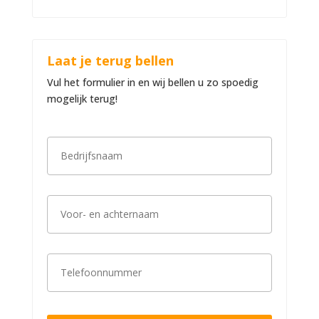
Laat je terug bellen
Vul het formulier in en wij bellen u zo spoedig
mogelijk terug!
B
e
d
r
i
V
j
o
f
o
s
r
n
-
a
T
e
a
e
n
m
l
a
*
e
c
f
h
o