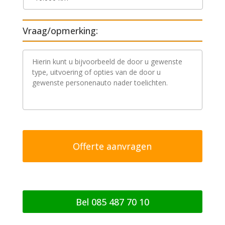
Vraag/opmerking:
V
r
a
a
g
/
o
p
m
e
r
k
i
n
g
Bel 085 487 70 10