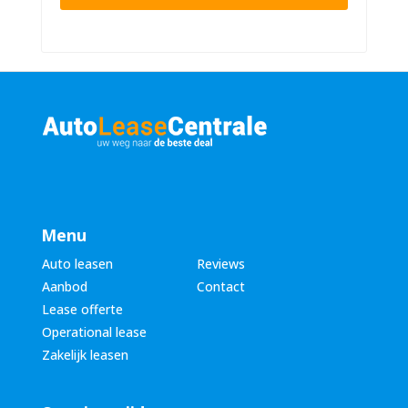
n
n
u
a
m
a
m
m
e
*
r
*
Menu
Auto leasen
Reviews
Aanbod
Contact
Lease offerte
Operational lease
Zakelijk leasen