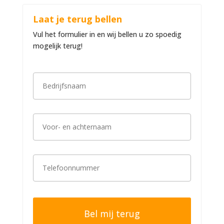
Laat je terug bellen
Vul het formulier in en wij bellen u zo spoedig
mogelijk terug!
B
e
d
r
i
V
j
o
f
o
s
r
n
-
a
T
e
a
e
n
m
l
a
*
e
c
f
h
o
t
o
e
n
r