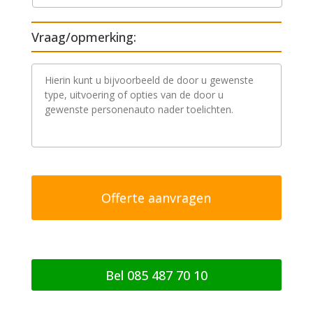
Vraag/opmerking:
V
r
a
a
g
/
o
p
m
e
r
k
i
n
g
Bel 085 487 70 10