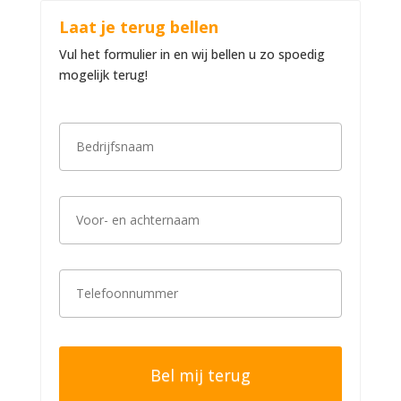
Laat je terug bellen
Vul het formulier in en wij bellen u zo spoedig
mogelijk terug!
B
e
d
r
i
V
j
o
f
o
s
r
n
-
a
T
e
a
e
n
m
l
a
*
e
c
f
h
o
t
o
e
n
r
n