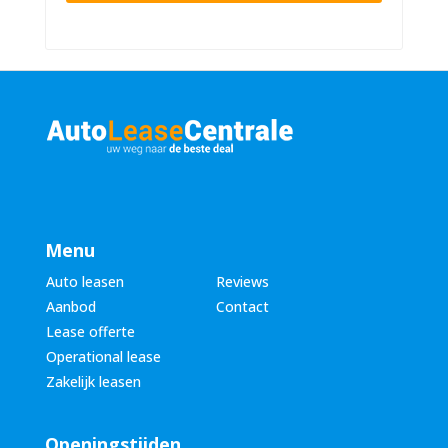
n
u
a
m
a
m
m
e
*
r
*
Menu
Auto leasen
Reviews
Aanbod
Contact
Lease offerte
Operational lease
Zakelijk leasen
Openingstijden