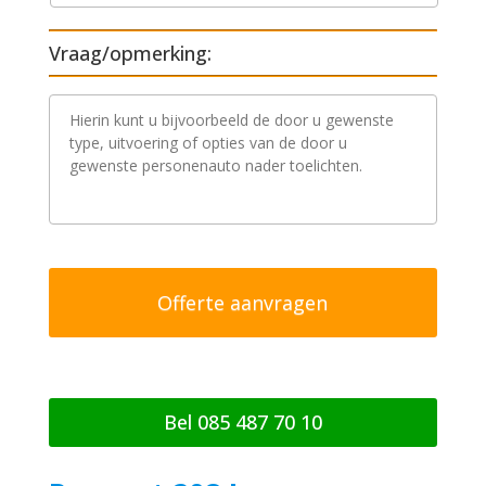
Vraag/opmerking:
V
r
a
a
g
/
o
p
m
e
r
k
i
n
g
Bel 085 487 70 10