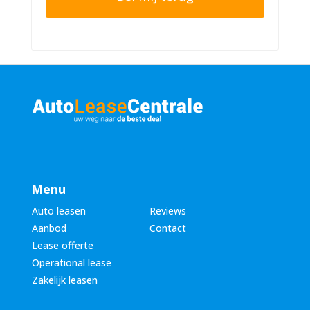
r
n
n
u
a
m
a
m
m
e
*
r
*
Menu
Auto leasen
Reviews
Aanbod
Contact
Lease offerte
Operational lease
Zakelijk leasen