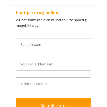
Laat je terug bellen
Vul het formulier in en wij bellen u zo spoedig
mogelijk terug!
B
e
d
r
i
V
j
o
f
o
s
r
n
-
a
T
e
a
e
n
m
l
a
*
e
c
f
h
o
t
o
e
n