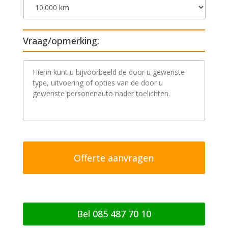
Vraag/opmerking:
V
r
a
a
g
/
o
p
m
e
r
k
i
n
g
Bel 085 487 70 10