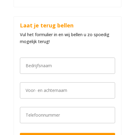
Laat je terug bellen
Vul het formulier in en wij bellen u zo spoedig
mogelijk terug!
B
e
d
r
i
V
j
o
f
o
s
r
n
-
a
T
e
a
e
n
m
l
a
*
e
c
f
h
o