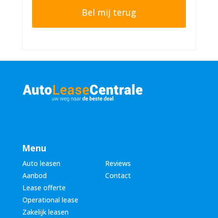
t
o
e
n
r
n
n
u
a
m
a
m
m
e
*
r
*
Menu
Auto leasen
Reviews
Aanbod
Contact
Lease offerte
Operational lease
Zakelijk leasen