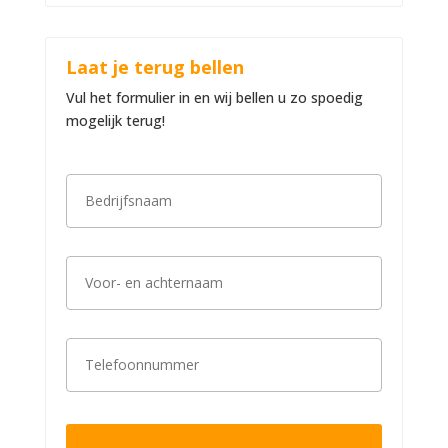
Laat je terug bellen
Vul het formulier in en wij bellen u zo spoedig
mogelijk terug!
B
e
d
r
i
V
j
o
f
o
s
r
n
-
a
T
e
a
e
n
m
l
a
*
e
c
f
h
o
t
o