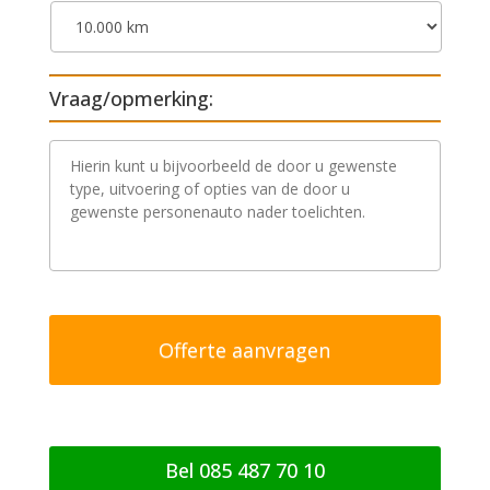
Vraag/opmerking:
V
r
a
a
g
/
o
p
m
e
r
k
i
n
g
Bel 085 487 70 10