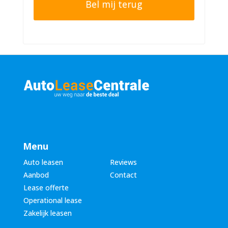
e
n
r
n
n
u
a
m
a
m
m
e
*
r
*
Menu
Auto leasen
Reviews
Aanbod
Contact
Lease offerte
Operational lease
Zakelijk leasen