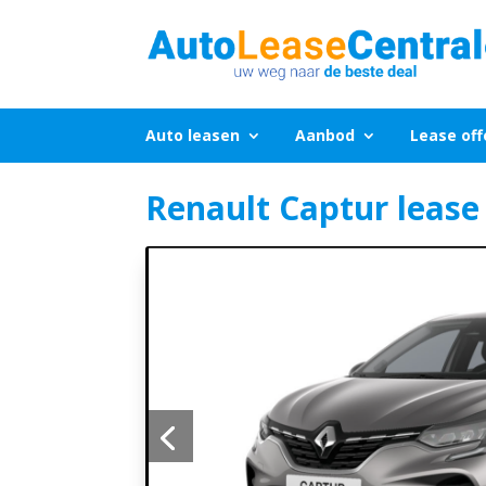
Auto leasen
Aanbod
Lease off
Renault Captur lease