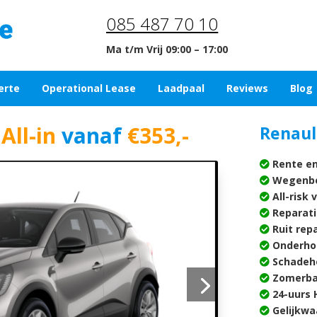
085 487 70 10
Ma t/m Vrij 09:00 – 17:00
erte
Operational Lease
Laadpaal
Reviews
Blog
All-in
vanaf
€353,-
Renaul
Rente en
Wegenbe
All-risk 
Reparati
Ruit rep
Onderho
Schadehe
Zomerba
24-uurs H
Gelijkwa