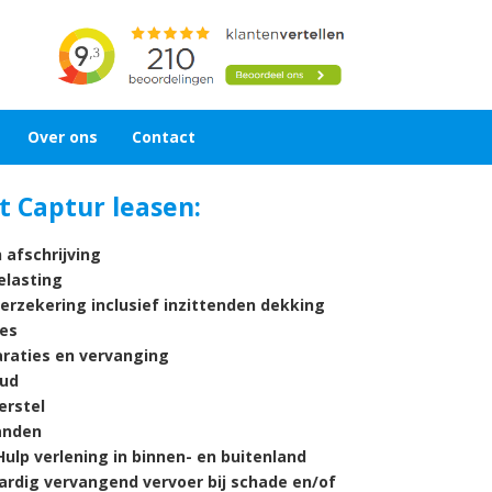
Over ons
Contact
t Captur leasen:
 afschrijving
lasting
verzekering inclusief inzittenden dekking
es
araties en vervanging
ud
rstel
nden
ulp verlening in binnen- en buitenland
ardig vervangend vervoer bij schade en/of