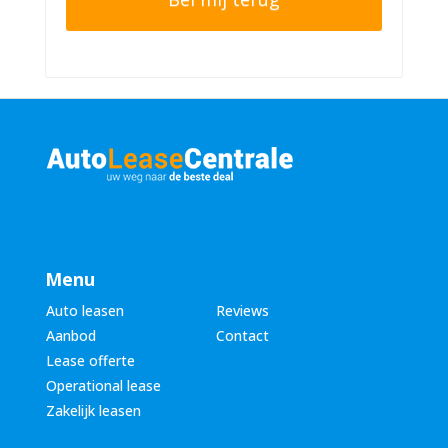
n
r
n
n
u
a
m
a
m
m
e
*
r
*
Menu
Auto leasen
Reviews
Aanbod
Contact
Lease offerte
Operational lease
Zakelijk leasen