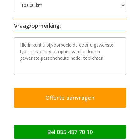
Vraag/opmerking:
V
r
a
a
g
/
o
p
m
e
r
k
i
n
g
Bel 085 487 70 10