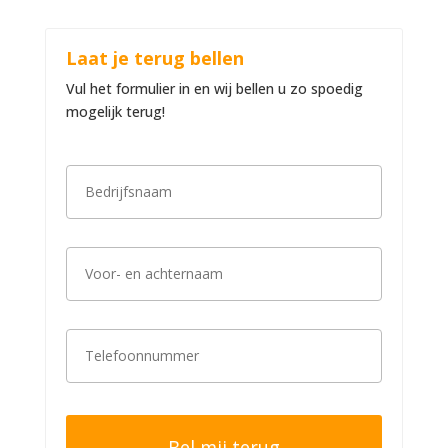
Laat je terug bellen
Vul het formulier in en wij bellen u zo spoedig
mogelijk terug!
B
e
d
r
i
V
j
o
f
o
s
r
n
-
a
T
e
a
e
n
m
l
a
*
e
c
f
h
o
t
o
e