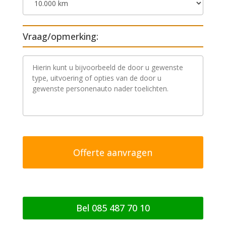
Vraag/opmerking:
V
r
a
a
g
/
o
p
m
e
r
k
i
n
g
Bel 085 487 70 10