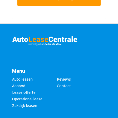
r
n
n
u
a
m
a
m
m
e
*
r
*
Menu
Auto leasen
Reviews
Aanbod
Contact
Lease offerte
Operational lease
Zakelijk leasen