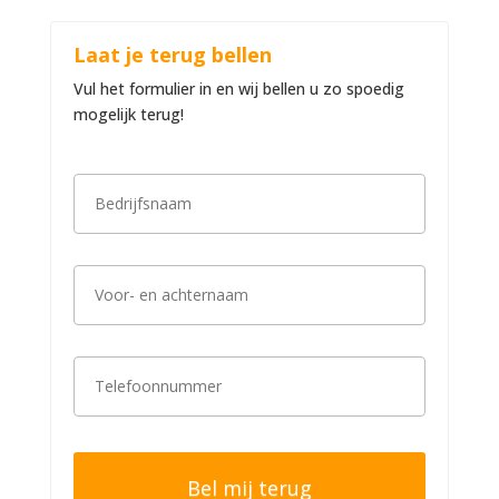
Laat je terug bellen
Vul het formulier in en wij bellen u zo spoedig
mogelijk terug!
B
e
d
r
i
V
j
o
f
o
s
r
n
-
a
T
e
a
e
n
m
l
a
*
e
c
f
h
o
t
o
e
n