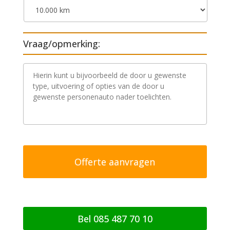
Vraag/opmerking:
V
r
a
a
g
/
o
p
m
e
r
k
i
n
g
Bel 085 487 70 10