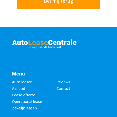
n
r
n
n
u
a
m
a
m
m
e
*
r
*
Menu
Auto leasen
Reviews
Aanbod
Contact
Lease offerte
Operational lease
Zakelijk leasen