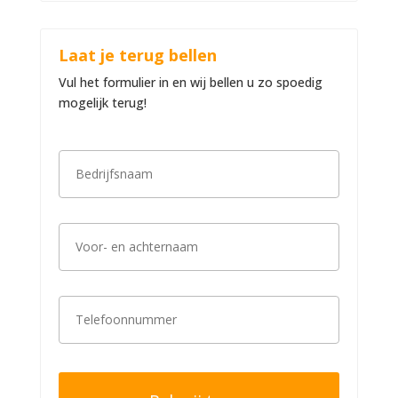
Laat je terug bellen
Vul het formulier in en wij bellen u zo spoedig
mogelijk terug!
B
e
d
r
i
V
j
o
f
o
s
r
n
-
a
T
e
a
e
n
m
l
a
*
e
c
f
h
o
t
o
e