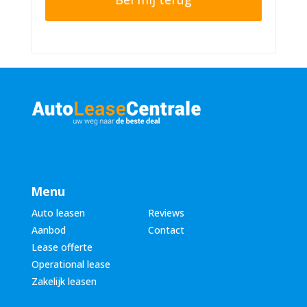
n
r
n
n
u
a
m
a
m
m
e
*
r
*
Menu
Auto leasen
Reviews
Aanbod
Contact
Lease offerte
Operational lease
Zakelijk leasen