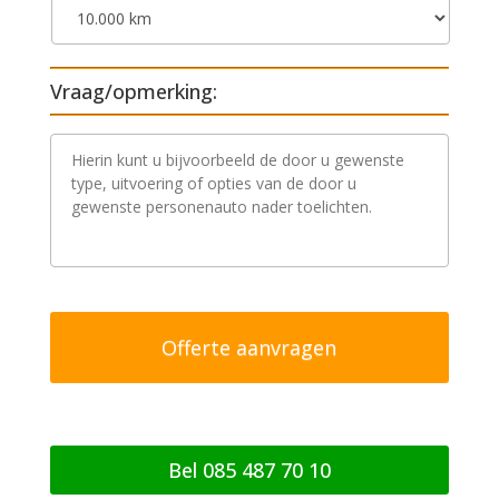
Vraag/opmerking:
V
r
a
a
g
/
o
p
m
e
r
k
i
n
g
Bel 085 487 70 10