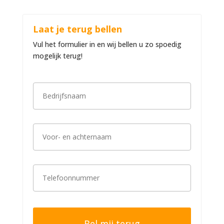
Laat je terug bellen
Vul het formulier in en wij bellen u zo spoedig
mogelijk terug!
B
e
d
r
i
V
j
o
f
o
s
r
n
-
a
T
e
a
e
n
m
l
a
*
e
c
f
h
o
t
o
e