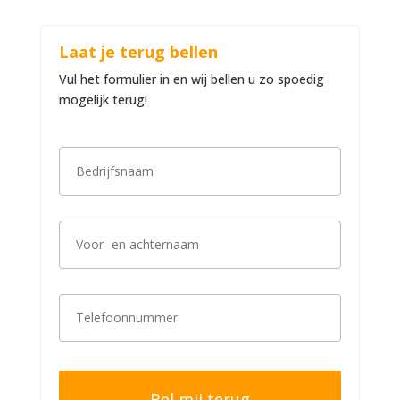
Laat je terug bellen
Vul het formulier in en wij bellen u zo spoedig
mogelijk terug!
B
e
d
r
i
V
j
o
f
o
s
r
n
-
a
T
e
a
e
n
m
l
a
*
e
c
f
h
o
t
o
e