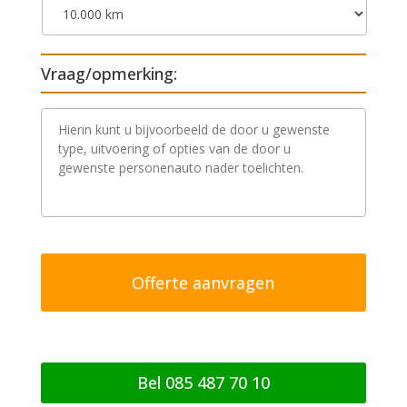
Vraag/opmerking:
V
r
a
a
g
/
o
p
m
e
r
k
i
n
g
Bel 085 487 70 10