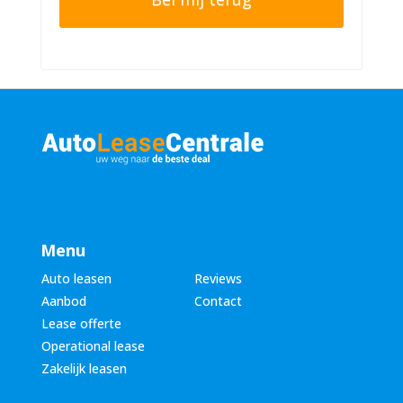
n
r
n
n
u
a
m
a
m
m
e
*
r
*
Menu
Auto leasen
Reviews
Aanbod
Contact
Lease offerte
Operational lease
Zakelijk leasen