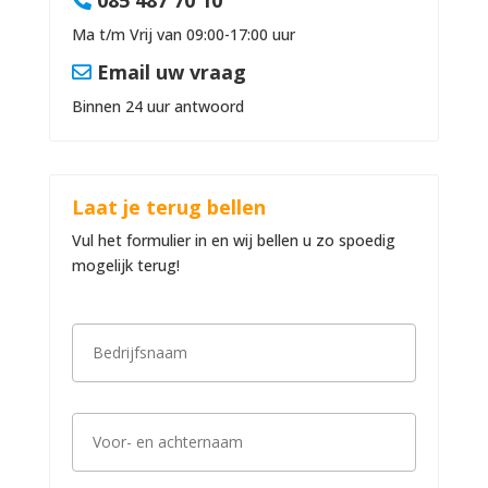
085 487 70 10
Ma t/m Vrij van 09:00-17:00 uur
Email uw vraag
Binnen 24 uur antwoord
Laat je terug bellen
Vul het formulier in en wij bellen u zo spoedig
mogelijk terug!
B
e
d
r
i
V
j
o
f
o
s
r
n
-