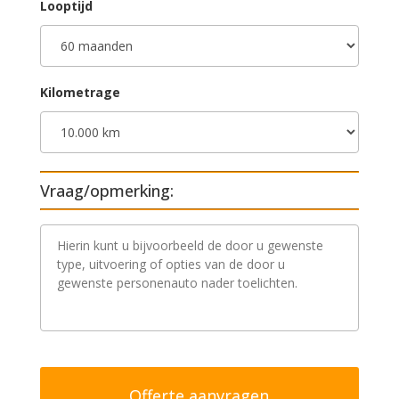
Looptijd
Kilometrage
Vraag/opmerking:
V
r
a
a
g
/
o
p
m
e
r