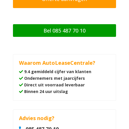
k
i
n
g
Bel 085 487 70 10
Waarom AutoLeaseCentrale?
9.4 gemiddeld cijfer van klanten
Ondernemers met jaarcijfers
Direct uit voorraad leverbaar
Binnen 24 uur uitslag
Advies nodig?